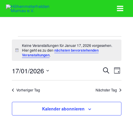
Zum
Inhalt
springen
Veranstaltungen
Keine Veranstaltungen für Januar 17, 2026 vorgesehen.
für
Hier geht es zu den
nächsten bevorstehenden
Hinweis
Januar
Veranstaltungen
.
17,
2026
17/01/2026
Veranstaltunge
Veranst
Suche
Tag
Suche
Ansicht
Datum
und
Navigat
wählen.
Vorheriger Tag
Nächster Tag
Ansichten,
Navigation
Kalender abonnieren